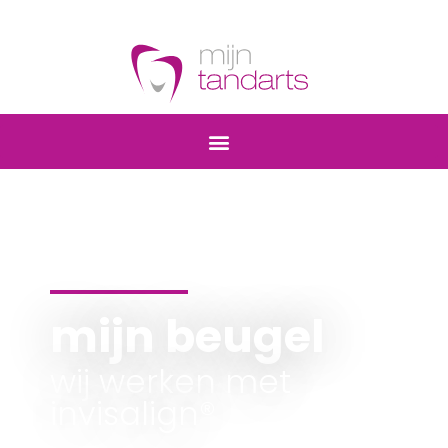
mijn beugel
wij werken met
invisalign®