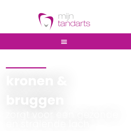
kronen &
bruggen
zorgt voor een gezonde
en stralende lach